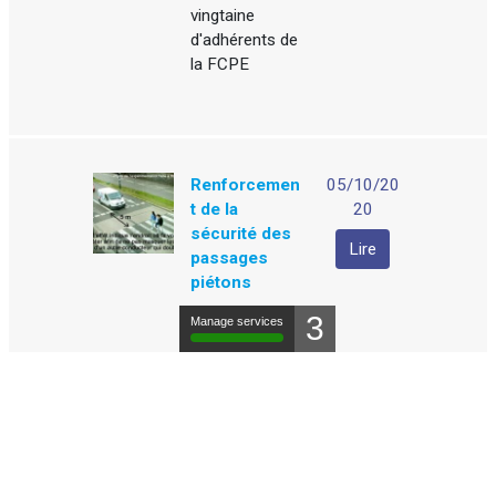
vingtaine
d'adhérents de
la FCPE
Renforcemen
05/10/20
t de la
20
sécurité des
Lire
passages
piétons
3
Deux mesures
Manage services
ont été
adoptées
récemment
pour améliorer
la sécurité des
passages
piétons : la