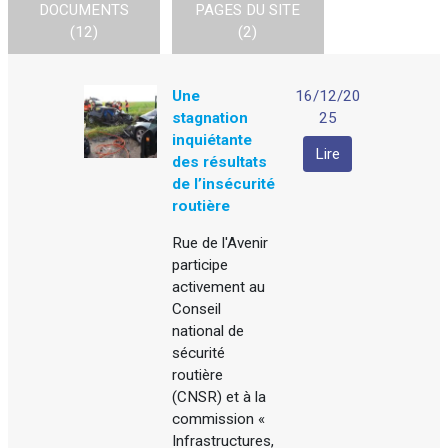
DOCUMENTS
PAGES DU SITE
(12)
(2)
Une
16/12/20
stagnation
25
inquiétante
Lire
des résultats
de l’insécurité
routière
Rue de l'Avenir
participe
activement au
Conseil
national de
sécurité
routière
(CNSR) et à la
commission «
Infrastructures,