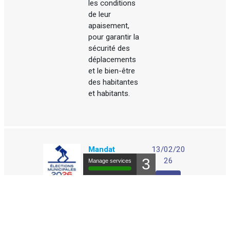
les conditions
de leur
apaisement,
pour garantir la
sécurité des
déplacements
et le bien-être
des habitantes
et habitants.
Mandat
13/02/20
3
municipal
26
Manage services
2026-2032 –
Lire
Rue de
l’Avenir :
Contribution
au débat
public