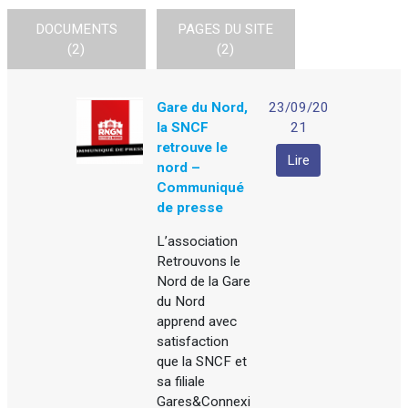
DOCUMENTS
PAGES DU SITE
(2)
(2)
Gare du Nord,
23/09/20
la SNCF
21
retrouve le
Lire
nord –
Communiqué
de presse
L’association
Retrouvons le
Nord de la Gare
du Nord
apprend avec
satisfaction
que la SNCF et
sa filiale
Gares&Connexi