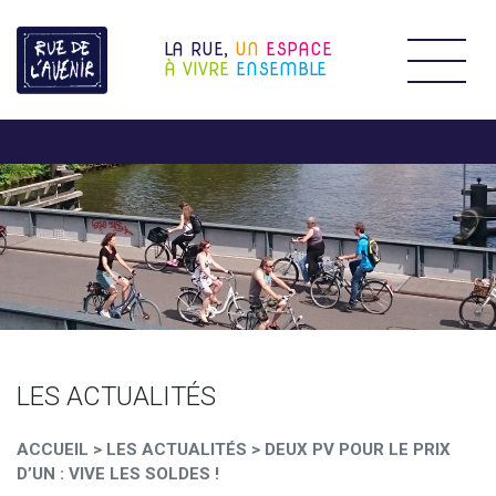
LA RUE,
UN
ESPACE
Étendr
À VIVRE
ENSEMBLE
LES ACTUALITÉS
ACCUEIL
>
LES ACTUALITÉS
>
DEUX PV POUR LE PRIX
D’UN : VIVE LES SOLDES !