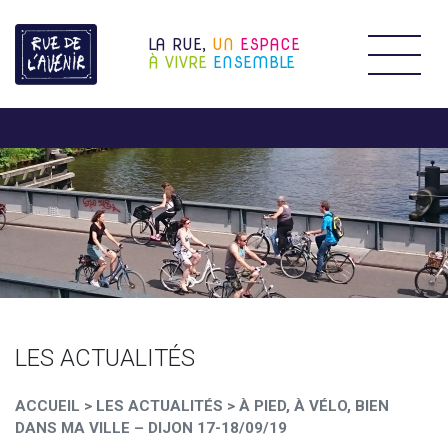
LA RUE,
UN
ESPACE
Étendr
À VIVRE
ENSEMBLE
LES ACTUALITÉS
ACCUEIL
>
LES ACTUALITÉS
>
À PIED, À VÉLO, BIEN
DANS MA VILLE – DIJON 17-18/09/19