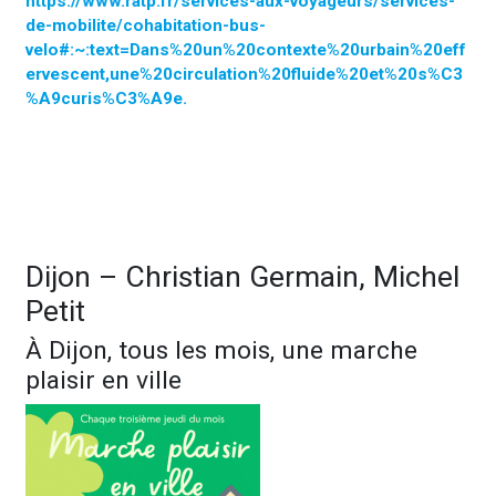
https://www.ratp.fr/services-aux-voyageurs/services-
de-mobilite/cohabitation-bus-
velo#:~:text=Dans%20un%20contexte%20urbain%20eff
ervescent,une%20circulation%20fluide%20et%20s%C3
%A9curis%C3%A9e.
Dijon – Christian Germain, Michel
Petit
À Dijon, tous les mois, une marche
plaisir en ville