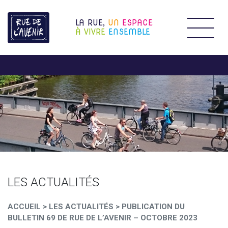
LA RUE,
UN
ESPACE
Étendr
À VIVRE
ENSEMBLE
LES ACTUALITÉS
ACCUEIL
>
LES ACTUALITÉS
>
PUBLICATION DU
BULLETIN 69 DE RUE DE L’AVENIR – OCTOBRE 2023