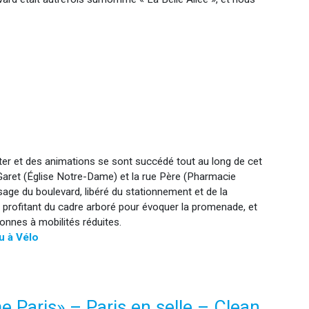
ûter et des animations se sont succédé tout au long de cet
e Garet (Église Notre-Dame) et la rue Père (Pharmacie
isage du boulevard, libéré du stationnement et de la
e profitant du cadre arboré pour évoquer la promenade, et
onnes à mobilités réduites.
u à Vélo
e Paris» – Paris en selle – Clean