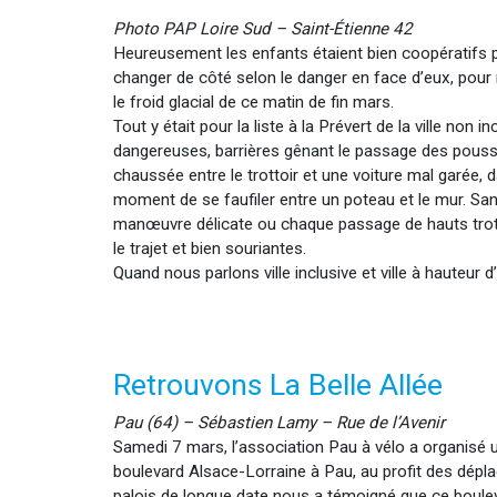
Photo PAP Loire Sud – Saint-Étienne 42
Heureusement les enfants étaient bien coopératifs p
changer de côté selon le danger en face d’eux, pour
le froid glacial de ce matin de fin mars.
Tout y était pour la liste à la Prévert de la ville non 
dangereuses, barrières gênant le passage des pouss
chaussée entre le trottoir et une voiture mal garée, d
moment de se faufiler entre un poteau et le mur. Sa
manœuvre délicate ou chaque passage de hauts trott
le trajet et bien souriantes.
Quand nous parlons ville inclusive et ville à hauteur
Retrouvons La Belle Allée
Pau (64) – Sébastien Lamy – Rue de l’Avenir
Samedi 7 mars, l’association Pau à vélo a organisé
boulevard Alsace-Lorraine à Pau, au profit des déplac
palois de longue date nous a témoigné que ce boulev