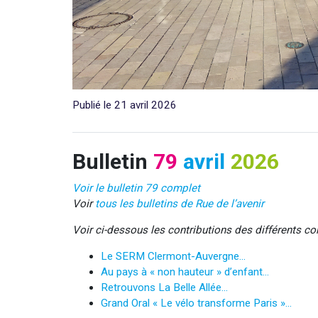
Publié le 21 avril 2026
Bulletin
79
avril
2026
Voir le
bulletin 79
complet
Voir
tous les bulletins de Rue de l’avenir
Voir ci-dessous les contributions des différents co
Le SERM Clermont-Auvergne…
Au pays à « non hauteur » d’enfant…
Retrouvons La Belle Allée…
Grand Oral « Le vélo transforme Paris »…