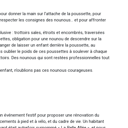
our donner la main sur l’attache de la poussette, pour
 respecter les consignes des nounous… et pour affronter
inclusive : trottoirs sales, étroits et encombrés, traversées
ettes, obligation pour une nounou de descendre sur la
anger de laisser un enfant derrière la poussette, au
ns oublier le poids de ces poussettes à soulever à chaque
oirs. Des nounous qui sont restées professionnelles tout
 d’enfant, n’oublions pas ces nounous courageuses.
 un événement festif pour proposer une rénovation du
ements à pied et à vélo, et du cadre de vie. Un habitant
ard était autrefois surnommé « La Belle Allée », et nous