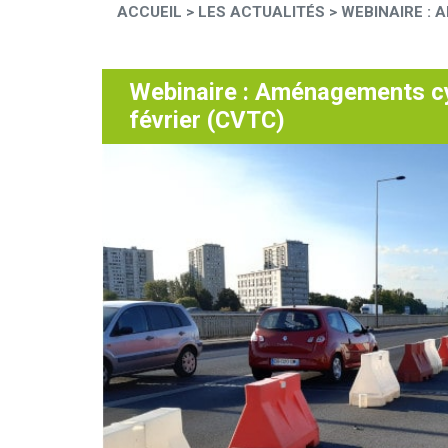
ACCUEIL
>
LES ACTUALITÉS
>
WEBINAIRE : 
Webinaire : Aménagements cy
février (CVTC)